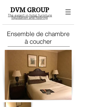
DVM GROUP
The expert in hotel furniture
liquidation and flooring
Ensemble de chambre
à coucher