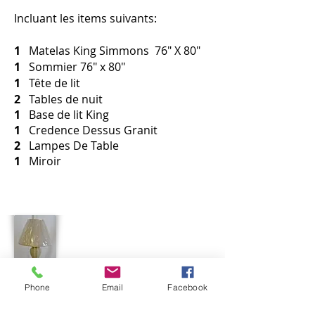
Incluant les items suivants:
1
Matelas King Simmons 76" X 80"
1
Sommier 76" x 80"
1
Tête de lit
2
Tables de nuit
1
Base de lit King
1
Credence Dessus Granit
2
Lampes De Table
1
Miroir
Phone
Email
Facebook